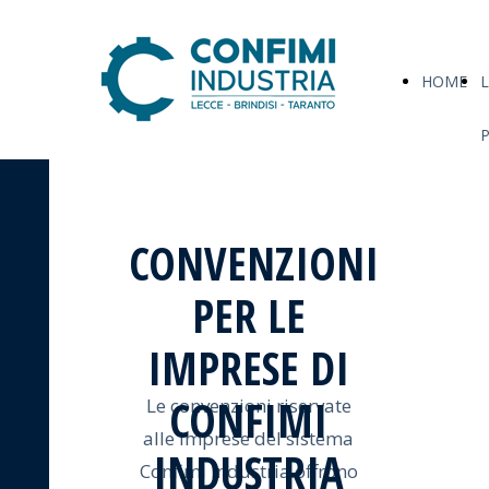
HOME
L
CONVENZIONI
PER LE
IMPRESE DI
CONFIMI
Le convenzioni riservate
alle imprese del sistema
INDUSTRIA
Confimi Industria offrono