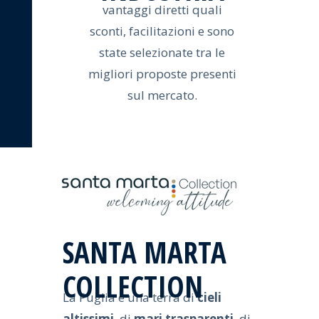
vantaggi diretti quali
sconti, facilitazioni e sono
state selezionate tra le
migliori proposte presenti
sul mercato.
SANTA MARTA
COLLECTION
La Puglia è una terra di
cieli
altissimi
, di
mari trasparenti
, di