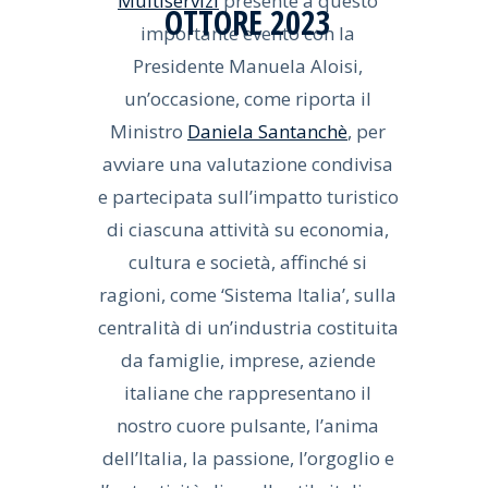
Multiservizi
presente a questo
OTTORE 2023
importante evento con la
Presidente Manuela Aloisi,
un’occasione, come riporta il
Ministro
Daniela Santanchè
, per
avviare una valutazione condivisa
e partecipata sull’impatto turistico
di ciascuna attività su economia,
cultura e società, affinché si
ragioni, come ‘Sistema Italia’, sulla
centralità di un’industria costituita
da famiglie, imprese, aziende
italiane che rappresentano il
nostro cuore pulsante, l’anima
dell’Italia, la passione, l’orgoglio e